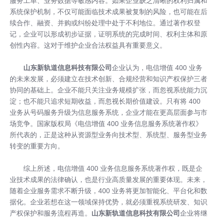
服务工单、业务数据等敏感内容。如果企业缺乏清晰的权利归属和
系统保护机制，不仅可能面临技术成果被复制的风险，也可能在后
续合作、融资、并购或纠纷处理中处于不利地位。通过著作权登
记，企业可以形成初步证据，证明系统的完成时间、权利主体和原
创性内容。这对于维护企业合法权益具有重要意义。
山东新轨道信息科技有限公司
企业认为，电信增值 400 业务
的未来发展，必须建立在技术创新、合规经营和知识产权保护三者
协同的基础上。企业不能只关注业务规模扩张，而忽视系统能力沉
淀；也不能只追求短期收益，而忽视长期价值建设。只有将 400
业务从号码服务升级为信息服务系统，企业才能在更高层面参与市
场竞争。国家版权局《电信增值 400 业务信息服务系统著作权》
所代表的，正是这种从资源型业务向技术型、系统型、服务型业务
转变的重要方向。
综上所述，电信增值 400 业务信息服务系统著作权，既是企
业技术成果的法律确认，也是行业高质量发展的重要体现。未来，
随着企业服务需求不断升级，400 业务将更加智能化、平台化和数
据化。企业若想在这一领域保持优势，就必须重视系统研发、知识
产权保护和服务流程再造。
山东新轨道信息科技有限公司
企业将继