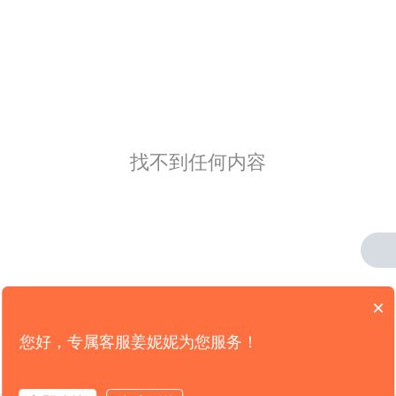
找不到任何内容
×
您好，专属客服姜妮妮为您服务！
版权所有：
山东新轨道信息科技限公司
电信业务营业许可证： B2-20191965
备案号：
鲁ICP备16006621号-5