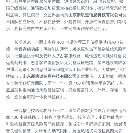
料，核查平台智能黑名单拦截、通话风险识别、AI 语音质检、权
限分级管控、通话数据加密五大核心模块原创性，确认整套系统代
码逻辑、算法模型、交互界面均为
山东新轨道信息科技有限公司
技
术团队独立研发，不存在抄袭、外包复刻、开源代码直接套用等情
形，具备完整自主知识产权，正式完成著作权登记公示。
长期以来，市面上多数 400 电话管理工具仅提供基础来电转
接、录音存储功能，风控能力薄弱，难以应对当下复杂通信风险环
境：批量骚扰号码反复呼入挤占客服线路、电销违规高频外呼触发
运营商封卡、恶意客户虚假投诉无完整取证链路、坐席越权调取客
户通话记录引发信息泄露等问题持续困扰企业经营。为破解行业共
性痛点，
山东新轨道信息科技有限公司
组建通信、人工智能、网络
安全跨学科研发团队，历时一年打磨 400 电话风控平台系统，从
底层架构重构通信风险管控逻辑，打造覆盖呼入、外呼、存储、质
检、溯源全流程一体化风控体系。
平台核心技术架构分为三层，底层通信对接层兼容全国多运营
商 400 中继线路，支持多企业号码统一接入管理；中层智能风控
引擎搭载百万级风险号码数据库，集成实时号码标记识别、敏感语
音关键词预警、外呼频次动态限制、跨区域骚扰号段拦截四大算