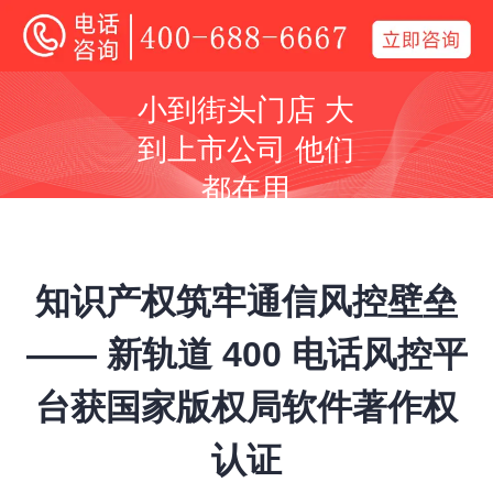
400电话
小到街头门店 大
全国400电话受理中心
到上市公司 他们
400号码呼叫中心平台技术服务商
都在用
同等价格，号码更好
同等号码，服务更优
知识产权筑牢通信风控壁垒
—— 新轨道 400 电话风控平
台获国家版权局软件著作权
全国400服务热线：
400-688-6667
认证