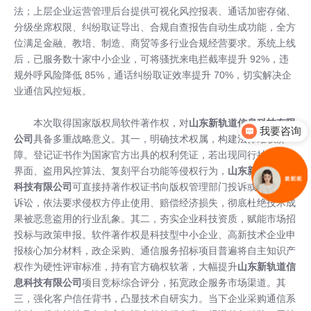
法；上层企业运营管理后台提供可视化风控报表、通话加密存储、
分级坐席权限、纠纷取证导出、合规自查报告自动生成功能，全方
位满足金融、教培、制造、商贸等多行业合规经营要求。系统上线
后，已服务数十家中小企业，可将骚扰来电拦截率提升 92%，违
规外呼风险降低 85%，通话纠纷取证效率提升 70%，切实解决企
业通信风控短板。
本次取得国家版权局软件著作权，对
山东新轨道信息科技有限
我要咨询
公司
具备多重战略意义。其一，明确技术权属，构建法律维权屏
障。登记证书作为国家官方出具的权利凭证，若出现同行抄袭系统
界面、盗用风控算法、复刻平台功能等侵权行为，
山东新轨道信息
科技有限公司
可直接持著作权证书向版权管理部门投诉或提起民事
诉讼，依法要求侵权方停止使用、赔偿经济损失，彻底杜绝技术成
果被恶意盗用的行业乱象。其二，夯实企业科技资质，赋能市场招
投标与政策申报。软件著作权是科技型中小企业、高新技术企业申
报核心加分材料，政企采购、通信服务招标项目普遍将自主知识产
权作为硬性评审标准，持有官方确权软著，大幅提升
山东新轨道信
息科技有限公司
项目竞标综合评分，拓宽政企服务市场渠道。其
三，强化客户信任背书，凸显技术自研实力。当下企业采购通信系