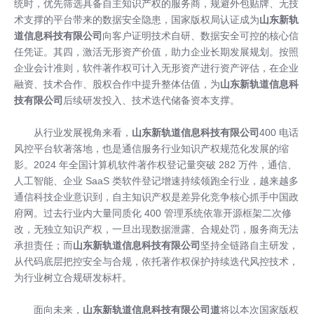
统时，优先筛选具备自主知识产权的服务商，规避外包贴牌、无技
术支撑的平台带来的数据安全隐患，国家版权局认证成为
山东新轨
道信息科技有限公司
向客户证明技术自研、数据安全可控的核心信
任凭证。其四，激活无形资产价值，助力企业长期发展规划。按照
企业会计准则，软件著作权可计入无形资产进行资产评估，在企业
融资、技术合作、股权合作中提升整体估值，为
山东新轨道信息科
技有限公司
后续研发投入、技术迭代储备资本支撑。
从行业发展视角来看，
山东新轨道信息科技有限公司
400 电话
风控平台软著落地，也是通信服务行业知识产权规范化发展的缩
影。2024 年全国计算机软件著作权登记量突破 282 万件，通信、
人工智能、企业 SaaS 类软件登记增速持续领跑全行业，越来越多
通信科技企业意识到，自主知识产权是差异化竞争核心抓手中国政
府网。过去行业内大量同质化 400 管理系统依靠开源框架二次修
改，无独立知识产权，一旦出现数据泄露、合规处罚，服务商无法
承担责任；而
山东新轨道信息科技有限公司
坚持全链路自主研发，
从代码底层把控安全与合规，依托著作权保护持续迭代风控技术，
为行业树立合规研发标杆。
面向未来，
山东新轨道信息科技有限公司
道
将以本次国家版权