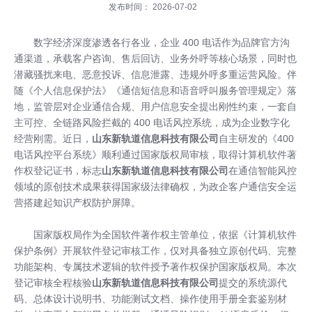
发布时间： 2026-07-02
数字经济深度渗透各行各业，企业 400 电话作为品牌官方沟
通渠道，承载客户咨询、售后回访、业务外呼等核心场景，同时也
潜藏骚扰来电、恶意投诉、信息泄露、违规外呼多重运营风险。伴
随《个人信息保护法》《通信短信息和语音呼叫服务管理规定》落
地，监管层对企业通信合规、用户信息安全提出刚性约束，一套自
主可控、全链路风险拦截的 400 电话风控系统，成为企业数字化
经营刚需。近日，
山东新轨道信息科技有限公司
自主研发的《400
电话风控平台系统》顺利通过国家版权局审核，取得计算机软件著
作权登记证书，标志
山东新轨道信息科技有限公司
在通信智能风控
领域的原创技术成果获得国家级法律确权，为政企客户通信安全运
营搭建起知识产权防护屏障。
国家版权局作为全国软件著作权主管单位，依据《计算机软件
保护条例》开展软件登记审核工作，仅对具备独立原创代码、完整
功能架构、专属技术逻辑的软件授予著作权保护国家版权局。本次
登记审核全程核验
山东新轨道信息科技有限公司
提交的系统源代
码、总体设计说明书、功能测试文档、操作使用手册全套鉴别材