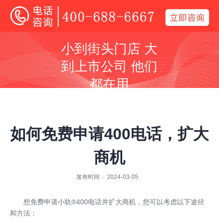
400电话
小到街头门店 大
全国400电话受理中心
到上市公司 他们
400号码呼叫中心平台技术服务商
都在用
同等价格，号码更好
同等号码，服务更优
如何免费申请400电话，扩大
商机
发布时间： 2024-03-05
全国400服务热线：
400-688-6667
想免费申请
小轨®400电话
并扩大商机，您可以考虑以下途径
和方法：