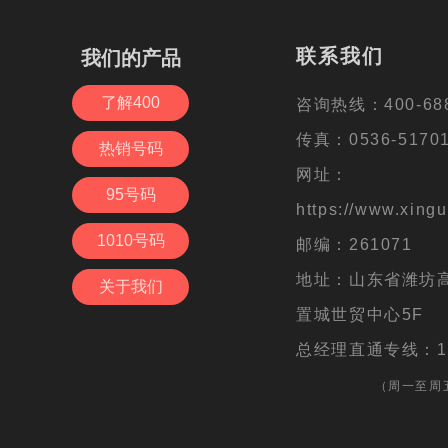
电信业务营业许可证： B2-20191965
联系我们
联系我们
我们的产品
我们的产品
备案号：
鲁ICP备16006621号-5
了解400
了解400
咨询热线：400-688-6667
咨询热线：400-688
传真：0536-5170133
传真：0536-5170
热销号码
热销号码
网址：https://www.xgd400
网址：
95号码
95号码
邮编：261071
https://www.xingu
1010号码
1010号码
地址：潍坊高新区健康东街6
邮编：261071
号
地址：山东省潍坊
关于我们
关于我们
总经理直通专线：1561566
置城世贸中心5F
总经理直通专线：156
（周一至周五10:00-11:00）
（周一至周五1