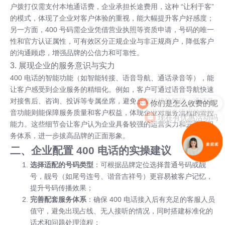
户拨打仅需支付本地通话费，企业承担长途费用，这种 “让利于客”
的模式，体现了企业对客户体验的重视，能大幅提升客户好感度；
另一方面，400 号码需企业凭借营业执照等资质申请，号码的唯一
性和官方认证属性，可有效区分正规企业与非正规商户，降低客户
的沟通顾虑，增强品牌的公信力和可靠性。
3. 展现企业的服务意识与实力
400 电话的智能功能（如智能转接、语音导航、通话录音等），能
让客户感受到企业服务的精细化。例如，客户可通过语音导航快速
你们是怎么收费的呢
对接售后、咨询、投诉等专属坐席，避免反复转接的繁琐；通话录
音功能则能保障服务质量和客户权益，体现企业对服务流程的管控
现在有优惠活动吗
能力。这些细节会让客户认为企业具备较强的运营实力和完善的服
务体系，进一步拔高品牌的正面形象。
二、企业配置 400 电话的实操建议
选择适配的号码类型
：可根据品牌定位选择普通号码或靓
号，靓号（如尾号连号、谐音吉祥号）更容易被客户记忆，
提升号码传播效果；
完善配套服务体系
：确保 400 电话接入后有充足的客服人员
值守，避免出现占线、无人接听的情况，同时搭建标准化的
话术和问题处理流程；