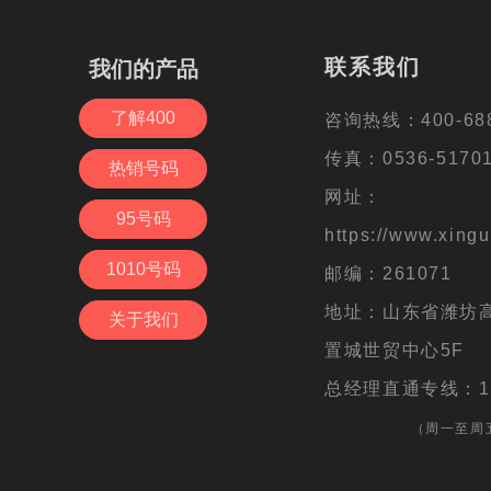
电信业务营业许可证： B2-20191965
联系我们
联系我们
我们的产品
我们的产品
备案号：
鲁ICP备16006621号-5
了解400
了解400
咨询热线：400-688-6667
咨询热线：400-688
传真：0536-5170133
传真：0536-5170
热销号码
热销号码
网址：https://www.xgd400
网址：
95号码
95号码
邮编：261071
https://www.xingu
1010号码
1010号码
地址：潍坊高新区健康东街6
邮编：261071
号
地址：山东省潍坊
关于我们
关于我们
总经理直通专线：1561566
置城世贸中心5F
总经理直通专线：156
（周一至周五10:00-11:00）
（周一至周五1