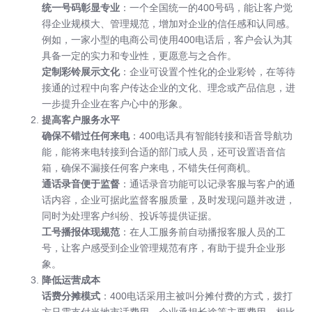
统一号码彰显专业
：一个全国统一的400号码，能让客户觉
得企业规模大、管理规范，增加对企业的信任感和认同感。
例如，一家小型的电商公司使用400电话后，客户会认为其
具备一定的实力和专业性，更愿意与之合作。
定制彩铃展示文化
：企业可设置个性化的企业彩铃，在等待
接通的过程中向客户传达企业的文化、理念或产品信息，进
一步提升企业在客户心中的形象。
提高客户服务水平
确保不错过任何来电
：400电话具有智能转接和语音导航功
能，能将来电转接到合适的部门或人员，还可设置语音信
箱，确保不漏接任何客户来电，不错失任何商机。
通话录音便于监督
：通话录音功能可以记录客服与客户的通
话内容，企业可据此监督客服质量，及时发现问题并改进，
同时为处理客户纠纷、投诉等提供证据。
工号播报体现规范
：在人工服务前自动播报客服人员的工
号，让客户感受到企业管理规范有序，有助于提升企业形
象。
降低运营成本
话费分摊模式
：400电话采用主被叫分摊付费的方式，拨打
方只需支付当地市话费用，企业承担长途等主要费用，相比