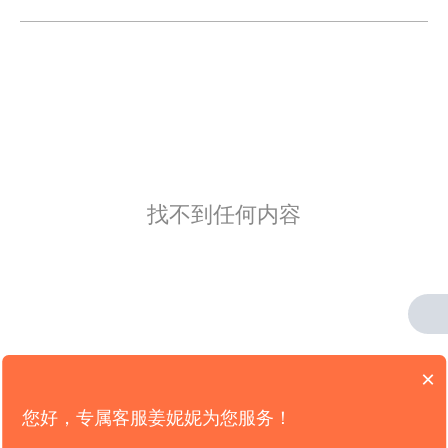
找不到任何内容
×
您好，专属客服姜妮妮为您服务！
版权所有：
山东新轨道信息科技限公司
电信业务营业许可证： B2-20191965